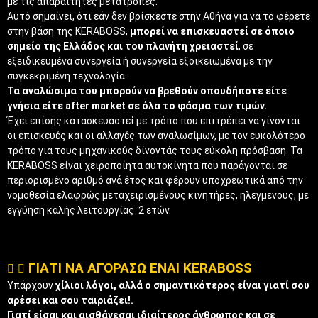
με τις απαραίτητες μετατροπές.
Αυτό σημαίνει, ότι εάν δεν βρίσκεστε στην Αθήνα για να το φέρετε
στην βάση της KERABOSS,
μπορεί να επισκευαστεί σε όποιο
σημείο της Ελλάδος και του πλανήτη χρειαστεί
, σε
εξειδικευμένα συνεργεία ή συνεργεία εξοικειωμένα με την
συγκεκριμένη τεχνολογία.
Τα αναλώσιμα του μπορούν να βρεθούν οπουδήποτε είτε
γνήσια είτε after market σε όλα το φάσμα των τιμών.
Έχει επίσης κατασκευαστεί με τρόπο που επιτρέπει να γίνονται
οι επισκευές και οι αλλαγές των αναλωσίμων, με τον ευκολότερο
τρόπο για τους μηχανικούς δίνοντάς τους εύκολη πρόσβαση. Τα
KERABOSS είναι χειροποίητα αυτοκίνητα που παράγονται σε
περιορισμένο αριθμό ανά έτος και φέρουν υποχρεωτικά από την
νομοθεσία ελαφρώς μεταχειρισμένους κινητήρες, ηλεγμενους, με
εγγύηση καλής λειτουργίας 2 ετών.
ΓΙΑΤΙ ΝΑ ΑΓΟΡΑΣΩ ΕΝΑΙ KERABOSS
Υπάρχουν
χίλιοι λόγοι, αλλά ο σημαντικότερος είναι γιατί σου
αρέσει και σου ταιριάζει!.
Γιατί είσαι και αισθάνεσαι ιδιαίτερος άνθρωπος και σε