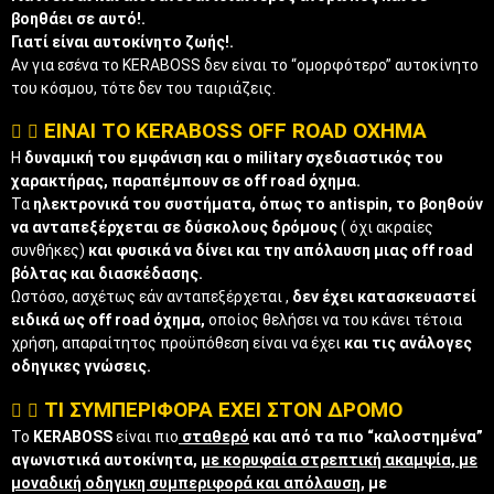
βοηθάει σε αυτό!.
Γιατί είναι αυτοκίνητο ζωής!.
Αν για εσένα το KERABOSS δεν είναι το “ομορφότερο” αυτοκίνητο
του κόσμου, τότε δεν του ταιριάζεις.
ΕΙΝΑΙ TO KERABOSS OFF ROAD OXHMA
H
δυναμική του εμφάνιση και ο military σχεδιαστικός του
χαρακτήρας, παραπέμπουν σε off road όχημα.
Τα
ηλεκτρονικά του συστήματα, όπως το antispin, το βοηθούν
να ανταπεξέρχεται σε δύσκολους δρόμους
( όχι ακραίες
συνθήκες)
και φυσικά να δίνει και την απόλαυση μιας off road
βόλτας και διασκέδασης.
Ωστόσο, ασχέτως εάν ανταπεξέρχεται ,
δεν έχει κατασκευαστεί
ειδικά ως off road όχημα,
οποίος θελήσει να του κάνει τέτοια
χρήση, απαραίτητος προϋπόθεση είναι να έχει
και τις ανάλογες
οδηγικες γνώσεις.
ΤΙ ΣΥΜΠΕΡΙΦΟΡΑ ΕΧΕΙ ΣΤΟΝ ΔΡΟΜΟ
Το
KERABOSS
είναι πιο
σταθερό
και από τα πιο “καλοστημένα”
αγωνιστικά αυτοκίνητα,
με κορυφαία στρεπτική ακαμψία, με
μοναδική οδηγικη συμπεριφορά και απόλαυση
, με