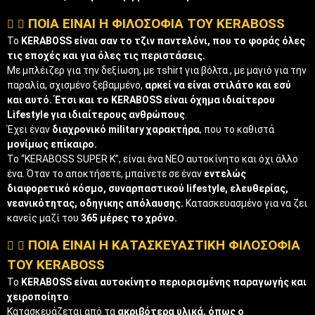
ΠΟΙΑ ΕΙΝΑΙ Η ΦΙΛΟΣΟΦΙΑ ΤΟΥ KERABOSS
Το
KERABOSS είναι σαν το τζιν παντελόνι, που το φοράς όλες
τις εποχές και για όλες τις περιστάσεις.
Με μπλέιζερ για την δεξίωση, με τshirt για βόλτα , με μαγιό για την
παραλία, σχισμένο ξεβαμμένο,
αρκεί να είναι στιλάτο και εσύ
και αυτό.
Έτσι και το KERABOSS είναι όχημα ιδιαίτερου
Lifestyle για ιδιαίτερους ανθρώπους
.
Έχει έναν
διαχρονικό military χαρακτήρα
, που το καθιστά
μονίμως επίκαιρο.
Το “KERABOSS SUPER K”, είναι ένα ΝΕΟ αυτοκίνητο και όχι άλλο
ένα. Όταν το αποκτήσετε, μπαίνετε σε έναν
εντελώς
διαφορετικό κόσμο, συναρπαστικού lifestyle, ελευθερίας,
νεανικότητας, οδηγικης απόλαυσης.
Κατασκευασμένο για να ζει
κανείς μαζί του
365 μέρες το χρόνο.
ΠΟΙΑ ΕΙΝΑΙ Η ΚΑΤΑΣΚΕΥΑΣΤΙΚΗ ΦΙΛΟΣΟΦΙΑ
ΤΟΥ KERABOSS
Το
KERABOSS είναι αυτοκίνητο περιορισμένης παραγωγής και
χειροποίητο
.
Κατασκευάζεται από τα
ακριβότερα υλικά, όπως ο