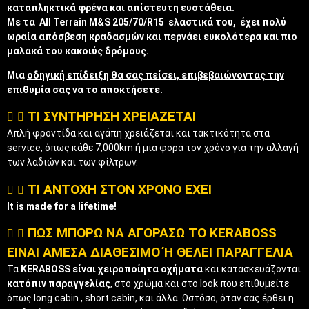
καταπληκτικά φρένα και απίστευτη ευστάθεια.
Με τα All Terrain M&S 205/70/R15 ελαστικά του, έχει πολύ
ωραία απόσβεση κραδασμών και περνάει ευκολότερα και πιο
μαλακά του κακοιύς δρόμους.
Μια
οδηγική επίδειξη θα σας πείσει, επιβεβαιώνοντας την
επιθυμία σας να το αποκτήσετε.
ΤΙ ΣΥΝΤΗΡΗΣΗ ΧΡΕΙΑΖΕΤΑΙ
Απλή φροντίδα και αγάπη χρειάζεται και τακτικότητα στα
servιce, όπως κάθε 7,000km ή μια φορά τον χρόνο για την αλλαγή
των λαδιών και των φίλτρων.
ΤΙ ΑΝΤΟΧΗ ΣΤΟΝ ΧΡΟΝΟ ΕΧΕΙ
It is made for a lifetime!
ΠΩΣ ΜΠΟΡΩ ΝΑ ΑΓΟΡΑΣΩ ΤΟ KERABOSS
ΕΙΝΑΙ ΑΜΕΣΑ ΔΙΑΘΕΣΙΜΟ Ή ΘΕΛΕΙ ΠΑΡΑΓΓΕΛΙΑ
Τα
KERABOSS είναι χειροποίητα οχήματα
και κατασκευάζονται
κατόπιν παραγγελίας
, στο χρώμα και στο look που επιθυμείτε
όπως long cabin , short cabin, και άλλα. Ωστόσο, όταν σας έρθει η