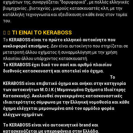
οχημάτων της, συνεργάζεται “δορυφορικά” , με πολλές ελληνικές
βιομηχανίες , βιοτεχνίες , μικρούς κατασκευαστές κλπ, με την
κατάλληλη τεχνογνωσία και εξειδίκευση ο κάθε ένας στον τομέα
του.
TI EINAI TO KERABOSS
Το
KERABOSS είναι το πρώτο ελληνικό αυτοκίνητο που
κυκλοφορεί επισήμως.
Δεν είναι αυτοκίνητο που στηρίζεται σε
μετατροπή άλλου οχήματος ή συναρμολόγηση με την χρήση
πλαισίου άλλου υπάρχοντος κατασκευαστή.
Το KERABOSS έχει δικό του σασί και αριθμό πλαισίου
διεθνούς κατασκευαστή και αποτελεί νέο όχημα.
Το
KERABOSS είναι επιβατικό όχημα και ανήκει στην κατηγορία
των αυτοκινήτων Μ.Ο.Ι.Κ ( Μεμονωμένα Οχήματα Ιδιαίτερης
Κατασκευής). Ακολουθεί συγκεκριμένες κατασκευαστικές
ιδιαιτερότητες σύμφωνα με την Ελληνική νομοθεσία και κάθε
όχημα ελέγχεται μεμονωμένα από τον αρμόδιο φορέα
ελέγχων οχημάτων.
Το KERABOSS είναι νέο αυτοκινητικό brand και
κατασκευάζεται με υπερηφάνεια στην Ελλάδα.