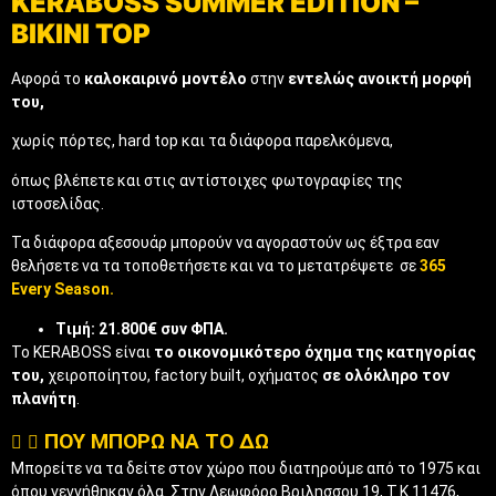
KERABOSS SUMMER EDITION –
BIKINI TOP
Αφορά το
καλοκαιρινό μοντέλο
στην
εντελώς ανοικτή μορφή
του,
χωρίς πόρτες, hard top και τα διάφορα παρελκόμενα,
όπως βλέπετε και στις αντίστοιχες φωτογραφίες της
ιστοσελίδας.
Τα διάφορα αξεσουάρ μπορούν να αγοραστούν ως έξτρα εαν
θελήσετε να τα τοποθετήσετε και να το μετατρέψετε σε
365
Every Season.
Tιμή: 21.800€ συν ΦΠΑ.
Το KERABOSS είναι
το οικονομικότερο όχημα της κατηγορίας
του,
χειροποίητου, factory built, οχήματος
σε ολόκληρο τον
πλανήτη
.
ΠΟΥ ΜΠΟΡΩ ΝΑ ΤΟ ΔΩ
Μπορείτε να τα δείτε στον χώρο που διατηρούμε από το 1975 και
όπου γεννήθηκαν όλα. Στην Λεωφόρο Βριλησσου 19, Τ.Κ 11476,