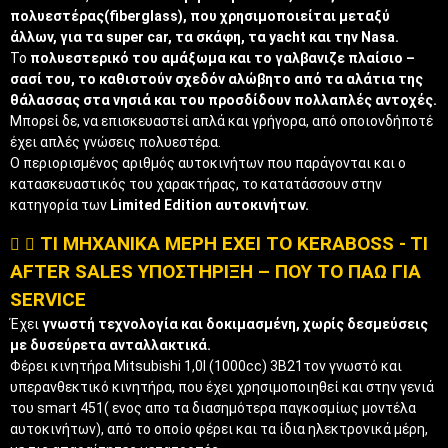
πολυεστέρας(fiberglass), που χρησιμοποιείται μεταξύ
άλλων, για τα super car, τα σκάφη, τα yacht και την Nasa.
Το
πολυεστερικό του αμάξωμα και το γαλβανιζε πλαίσιο –
σασί του, το καθιστούν σχεδόν αλώβητο από τα αλάτια της
θάλασσας στα νησιά και του προσδίδουν πολλαπλές αντοχές.
Μπορεί δε, να επισκευαστεί απλά και γρήγορα, από οποιονδήποτέ
έχει απλές γνώσεις πολυεστέρα.
Ο περιορισμένος αριθμός αυτοκινήτων που παράγονται και ο
κατασκευαστικός του χαρακτήρας, το κατατάσσουν στην
κατηγορία των
Limited Edition αυτοκινήτων.
ΤΙ ΜΗΧΑΝΙΚΑ ΜΕΡΗ ΕΧΕΙ ΤΟ KERABOSS - TI
AFTER SALES ΥΠΟΣΤΗΡΙΞΗ – ΠΟΥ ΤΟ ΠΑΩ ΓΙΑ
SERVICE
Έχει
γνωστή τεχνολογία και δοκιμασμένη,
χωρίς δεσμεύσεις
με δυσεύρετα ανταλλακτικά.
Φέρει κινητήρα Mitsubishi 1,0l (1000cc) 3Β21τον γνωστό και
υπερανθεκτικό κινητήρα, που έχει χρησιμοποιηθεί και στην γενιά
του smart 451( ενος απο τα διασημότερα παγκοσμίως μοντέλα
αυτοκινήτων), από το οποίο φέρει και τα ίδια ηλεκτρονικά μέρη,