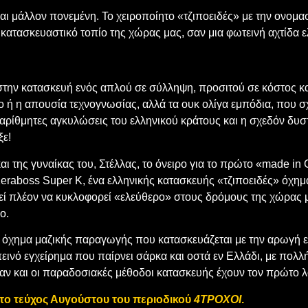
και μάλλον πονεμένη. Το χειροποίητο «τζιποειδές» με την ονομ
κατασκευαστικό τοπίο της χώρας μας, σαν μια φωτεινή αχτίδα ελ
στην κατασκευή ενός απλού σε σύλληψη, προσιτού σε κόστος κ
ο ή η απουσία τεχνογνωσίας, αλλά τα ουκ ολίγα εμπόδια, που σχ
αναρίθμητες αγκυλώσεις του ελληνικού κράτους και η σχεδόν δυσ
ξε!
 της γυναίκας του, Στέλλας, το όνειρο για το πρώτο «made in 
Keraboss Super K, ένα ελληνικής κατασκευής «τζιποειδές» όχημα
εί πλέον να κυκλοφορεί «ελεύθερο» στους δρόμους της χώρας μα
ο.
να όχημα μαζικής παραγωγής που κατασκευάζεται με την αρωγή
εινό εγχείρημα που παίρνει σάρκα και οστά εν Ελλάδι, με πολλ
 και οι παραδοσιακές μέθοδοι κατασκευής έχουν τον πρώτο λ
το τεύχος Αυγούστου του περιοδικού
4ΤΡΟΧΟΙ
.