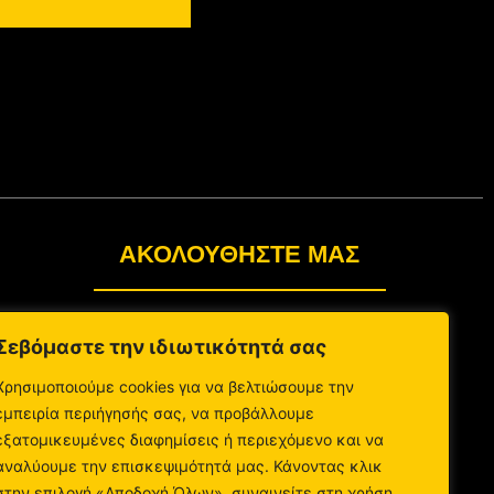
ΑΚΟΛΟΥΘΉΣΤΕ ΜΑΣ
Σεβόμαστε την ιδιωτικότητά σας
Χρησιμοποιούμε cookies για να βελτιώσουμε την
εμπειρία περιήγησής σας, να προβάλλουμε
εξατομικευμένες διαφημίσεις ή περιεχόμενο και να
αναλύουμε την επισκεψιμότητά μας. Κάνοντας κλικ
στην επιλογή «Αποδοχή Όλων», συναινείτε στη χρήση