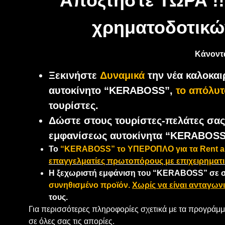
Αποξτήστε ΤΩΡΑ !
χρηματοδοτικών
Κάνοντ
Ξεκινήστε
Δυναμικά
την νέα καλοκαι
αυτοκίνητο “KERABOSS”,
το απόλυτ
τουρίστες.
Δώστε στους τουρίστες-πελάτες σας, 
εμφανίσεως αυτοκίνητα “KERABOS
Το
“KERABOSS” το ΥΠΕΡΟΠΛΟ για τα Rent a 
επαγγελματίες πρωτοπόρους με επιχειρηματι
Η ξεχωριστή εμφάνιση του “KERABOSS” σε συ
συνηθισμένο προϊόν.
Χωρίς να είναι ανταγων
τους.
Για περισσότερες πληροφορίες σχετικά με τα προγράμμ
σε όλες σας τις απορίες.