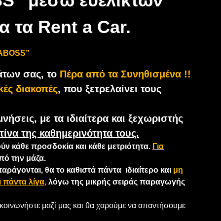
S” μεσω ευέλικτων
 τα Rent a Car.
RABOSS”
μάτων σας,
το
Πέρα από τα Συνηθισμένα !!
κές διακοπές
, που ξετρελαίνει τους
νήσεις, με τα ιδιαίτερα και ξεχωριστής
ίνα της καθημερινότητα τους.
ύν κάθε προσδοκία και κάθε μετριότητα.
Για
πό την μάζα.
άγονται, θα το καθιστά πάντα ιδιαίτερο και
μη
αι πάντα λίγα
,
λόγω της μικρής σειράς παραγωγής
ικοινωνήστε μαζί μας και θα χαρούμε να απαντήσουμε