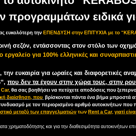
! το αυτοκίνητο “KERABOS
 προγραμμάτων ειδικά για
ας ευκολότερη την
ΕΠΕΝΔΥΣΗ στην ΕΠΙΤΥΧΙΑ με το “KE
ρινή σεζόν, εντάσσοντας στον στόλο των οχη
ο εργαλείο για 100% ελληνικές και συναρπαστι
την ευκαιρία για ωραίες και διαφορετικές αναμ
S”,
που δεν τα έχουν στην χώρα τους, στην ρουτ
Car,
θα σας βοηθήσει να πετύχετε αποδόσεις που ξεπερνο
κή διαίσθηση, που
βρίσκονται πάντα ένα βήμα μπροστά α
νδυασμό με τον περιορισμένο αριθμό αυτοκινήτων που παρ
ιστικό μεταξύ των επαγγελματιών
των
Rent a Car,
γιατί είν
ατα χρηματοδότησης και για την διαθεσιμότητα αυτοκινήτων επ