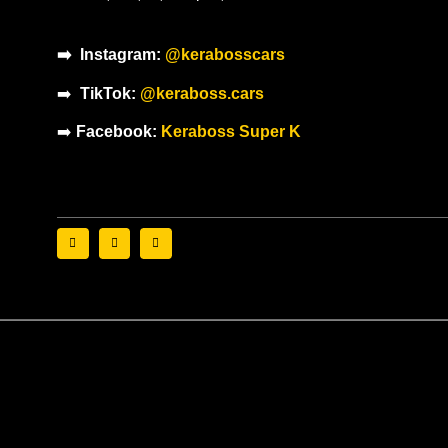
➡️ Instagram:
@kerabosscars
➡️
TikTok:
@keraboss.cars
➡️
Facebook:
Keraboss Super K