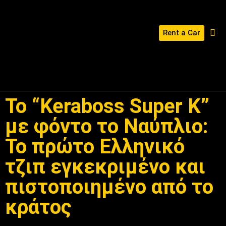
Rent a Car
ΔΙΑΜΌΡΦΩΣΕ ΤΟ KERABOSS ΣΟΥ
Το “Keraboss Super K”
με φόντο το Ναύπλιο:
Το πρώτο Ελληνικό
τζιπ εγκεκριμένο και
πιστοποιημένο από το
κράτος