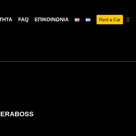
ΤΗΤΑ
FAQ
ΕΠΙΚΟΙΝΩΝΊΑ
Rent a Car
ου KERABOSS