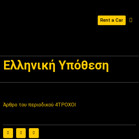
Rent a Car
ΔΙΑΜΌΡΦΩΣΕ ΤΟ KERABOSS ΣΟΥ
Ελληνική Υπόθεση
Άρθρο του περιοδικού 4ΤΡΟΧΟΙ